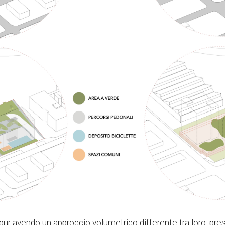
o, pur avendo un approccio volumetrico differente tra loro, pr