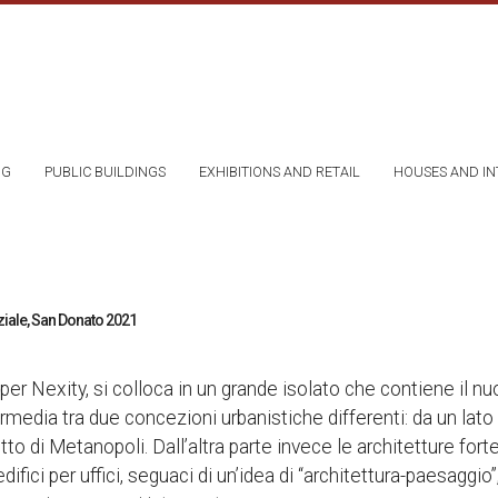
NG
PUBLIC BUILDINGS
EXHIBITIONS AND RETAIL
HOUSES AND IN
ziale, San Donato 2021
 per Nexity, si colloca in un grande isolato che contiene il n
media tra due concezioni urbanistiche differenti: da un lato l’id
tto di Metanopoli. Dall’altra parte invece le architetture f
 edifici per uffici, seguaci di un’idea di “architettura-paesaggi